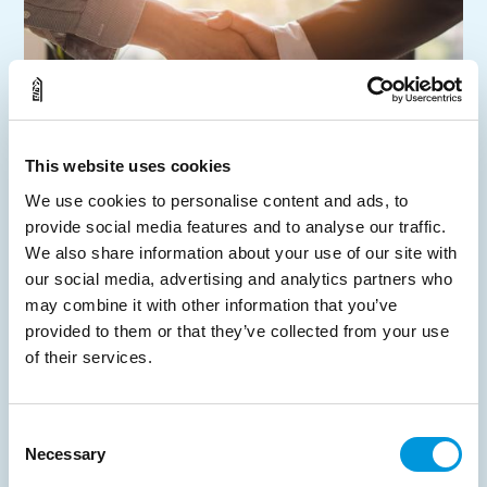
This website uses cookies
We use cookies to personalise content and ads, to
provide social media features and to analyse our traffic.
We also share information about your use of our site with
our social media, advertising and analytics partners who
Hyresförhandling
may combine it with other information that you’ve
Med vår gedigna erfarenhet och lokalkännedom
provided to them or that they’ve collected from your use
förhandlar vi åt dig för att säkerställa bästa
of their services.
möjliga villkor.
Consent
Läs mer
Necessary
Selection