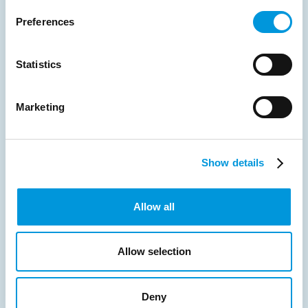
Preferences
Statistics
Marketing
Show details
Allow all
Hyresjuridik
När du behöver juridisk hjälp kan vi bistå med allt
Allow selection
från rådgivning i enstaka frågor till att agera
ombud vid tvister. Vi erbjuder även utbildning i
fastighetsjuridik.
Deny